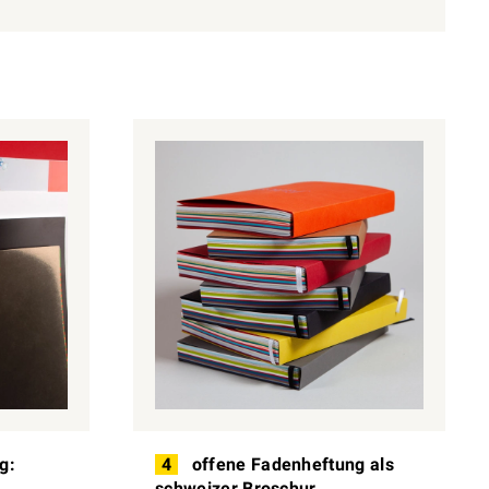
g:
4
offene Fadenheftung als
schweizer Broschur