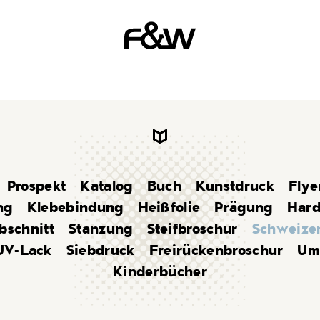
Prospekt
Katalog
Buch
Kunstdruck
Flye
ng
Klebebindung
Heißfolie
Prägung
Hard
bschnitt
Stanzung
Steifbroschur
Schweizer
UV-Lack
Siebdruck
Freirückenbroschur
Umw
Kinderbücher