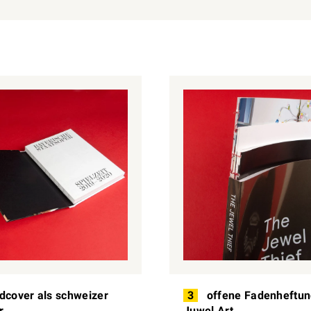
dcover als schweizer
3
offene Fadenheftun
r
Juwel Art