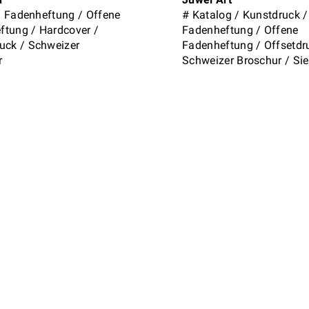
/
Fadenheftung
/
Offene
#
Katalog
/
Kunstdruck
/
ftung
/
Hardcover
/
Fadenheftung
/
Offene
ruck
/
Schweizer
Fadenheftung
/
Offsetdr
r
Schweizer Broschur
/
Si