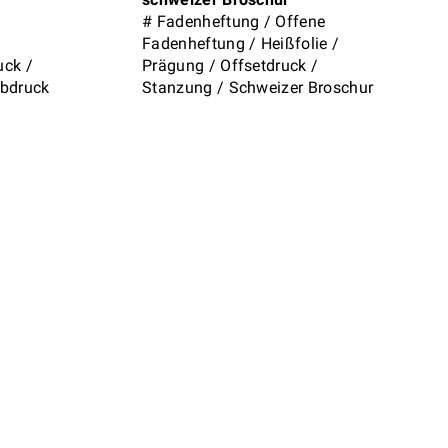
#
Fadenheftung
/
Offene
Fadenheftung
/
Heißfolie
/
uck
/
Prägung
/
Offsetdruck
/
ebdruck
Stanzung
/
Schweizer Broschur