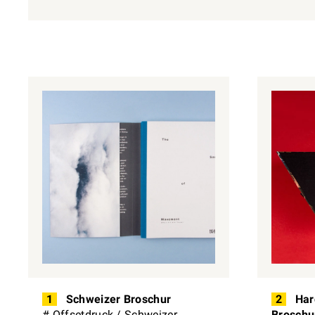
1
Schweizer Broschur
2
Har
#
Offsetdruck
/
Schweizer
Broschu