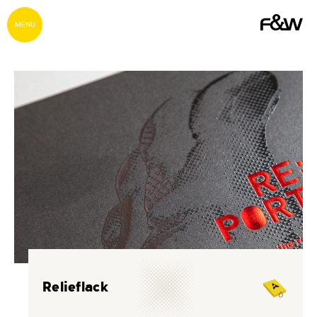
MENU
Relieflack