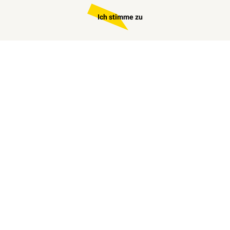
Ich stimme zu
Zum
individuellen
Angebot
Wir freuen uns über Ihren persönlichen
Kontakt
Zentrale Kienberg