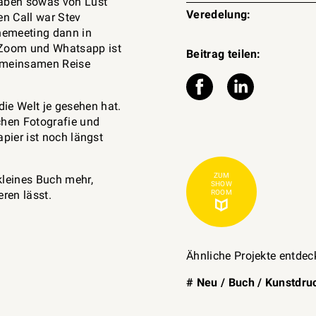
haben sowas von Lust
Veredelung:
en Call war Stev
nemeeting dann in
 Zoom und Whatsapp ist
Beitrag teilen:
gemeinsamen Reise
e Welt je gesehen hat.
chen Fotografie und
apier ist noch längst
ZUM
kleines Buch mehr,
SHOW
ieren lässt.
ROOM
Ähnliche Projekte entdec
#
Neu
/
Buch
/
Kunstdru