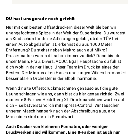
DU hast uns gerade noch gefehlt
Nur mit den besten Offsetdruckern dieser Welt bleiben wir
unangefochtene Spitze in der Welt der Superlative. Du wurdest
als Kind schon für deine Adleraugen gelobt, ob der TÜV bei
einem Auto abgelaufen ist, erkennst du aus 1000 Meter
Entfernung? Du stehst neben Makro auch auf Mikro?
Passermarken waren dir schon immer zu dick? Dann bist du
unser Mann, Frau, Divers, ACDC. Egal, Hauptsache du fühlst
dich wohl in deiner Haut. Unser Team im Druck ist eines der
Besten. Der Mix aus alten Hasen und jungen Wilden harmoniert
besser als ein Orchester in der Elbphilharmonie.
Wenn dir alte Offsetdruckmaschinen genauso auf die gute
Laune schlagen wie uns, dann bist du hier genau richtig. Zwei
moderne 8-Farben Heidelberg XL Druckmaschinen warten auf
dich – selbstverständlich mit Inpress-Control. Wir tauschen
unseren Maschinenpark nach der Abschreibung aus, alte
Maschinen sind uns ein Fremdwort.
Auch Drucker von kleineren Formaten, oder weniger
Druckwerken sind willkommen. Eine 8-Farben ist auch nur