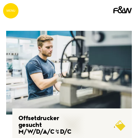
MENU
Offsetdrucker
gesucht
M/W/D/A/C↯D/C