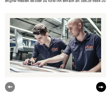
dh@fw-medien.de oder Du rufst Ihn einfach an: 08628-9884-20